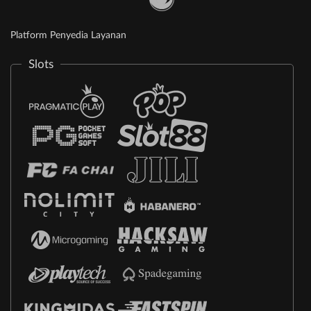
Platform Penyedia Layanan
Slots