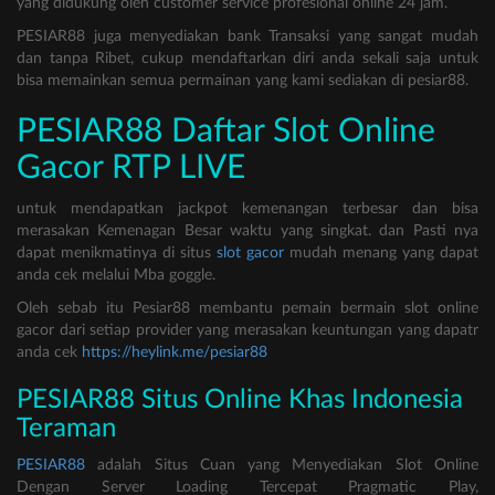
yang didukung oleh customer service profesional online 24 jam.
PESIAR88 juga menyediakan bank Transaksi yang sangat mudah
dan tanpa Ribet, cukup mendaftarkan diri anda sekali saja untuk
bisa memainkan semua permainan yang kami sediakan di pesiar88.
PESIAR88 Daftar Slot Online
Gacor RTP LIVE
untuk mendapatkan jackpot kemenangan terbesar dan bisa
merasakan Kemenagan Besar waktu yang singkat. dan Pasti nya
dapat menikmatinya di situs
slot gacor
mudah menang yang dapat
anda cek melalui Mba goggle.
Oleh sebab itu Pesiar88 membantu pemain bermain slot online
gacor dari setiap provider yang merasakan keuntungan yang dapatr
anda cek
https://heylink.me/pesiar88
PESIAR88 Situs Online Khas Indonesia
Teraman
PESIAR88
adalah Situs Cuan yang Menyediakan Slot Online
Dengan Server Loading Tercepat Pragmatic Play,