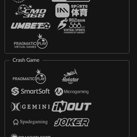
Crash Game