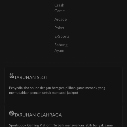
Crash
Game
Arcade
Poker
E-Sports
Sabung
Ayam
TARUHAN SLOT
Penyedia slot online dengan beragam pilihan game menarik yang
memudahkan pemain untuk mencapai jackpot
TARUHAN OLAHRAGA
Sportsbook Gaming Platform Terbaik menawarkan lebih banyak game,