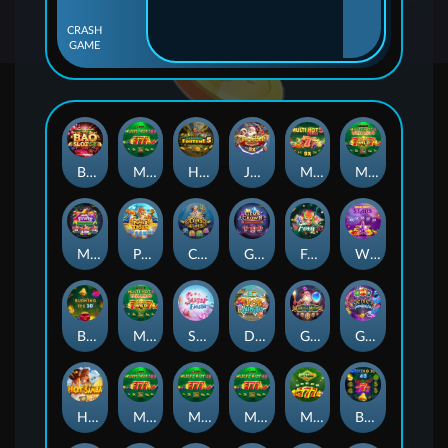
CRASH
GAME
Bao Slot 5X
Multi Hot 100
Habesha Fortune 5
Jingle Bell Bonanza
Multi Hot 5 Deluxe
Multi Hot 5 Super Wilds
Multi Fruits Charging Wilds
Power Of Tiger
Coins Of Atlantis
Gems Crown Charging Wilds
Foxy Hot 20
WildMultiStar
Burning Ice 10
Multi Hot 5 Burn Wilds
Sugar Fiesta
Dice Jungle
Gates Of Merlyn
Genie's Bonanza
HotSamba
Multi Hot 10
Multi Hot 20
Multi Hot 40
Multi Hot Ways
Burning Ice 40