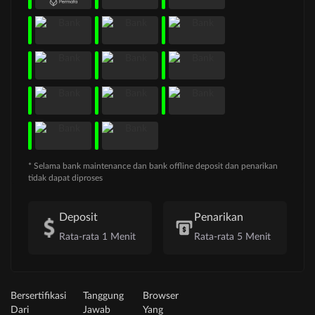
* Selama bank maintenance dan bank offline deposit dan penarikan
tidak dapat diproses
Deposit
Penarikan
Rata-rata 1 Menit
Rata-rata 5 Menit
Bersertifikasi
Tanggung
Browser
Dari
Jawab
Yang