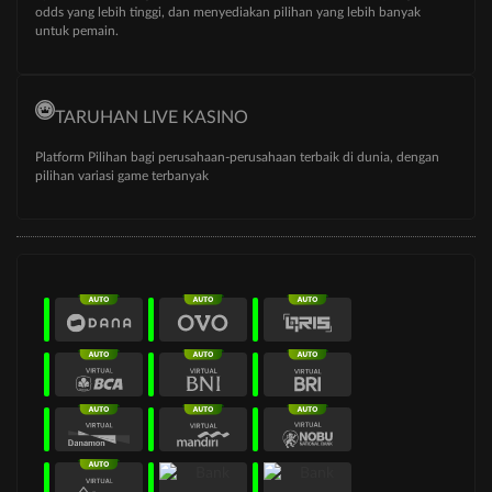
odds yang lebih tinggi, dan menyediakan pilihan yang lebih banyak
untuk pemain.
TARUHAN LIVE KASINO
Platform Pilihan bagi perusahaan-perusahaan terbaik di dunia, dengan
pilihan variasi game terbanyak