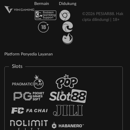
Bermain
Didukung
©2026 PESIAR88. Hak
cipta dilindungi | 18+
Platform Penyedia Layanan
Slots