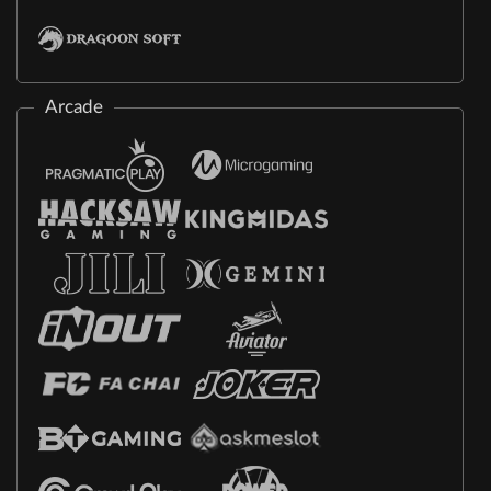
Arcade