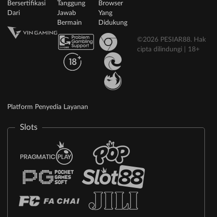
Bersertifikasi
Tanggung
Browser
Dari
Jawab
Yang
Bermain
Didukung
©2026 PESIAR88. Hak
cipta dilindungi | 18+
Platform Penyedia Layanan
Slots