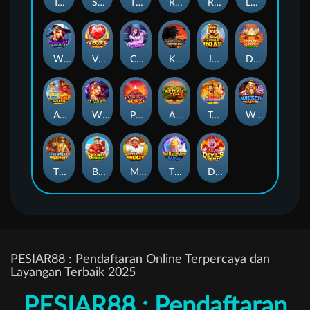
Treasure Train Deluxe
SNAPPY CARNIVAL
Thor's Hammer
RHINO LEGEND
Road to Glory
LORD OF THE GODS
WICKED RICHES
VEGAS CASH LINK
Cocktail City
King Kong Treasure
JUNGLE ROAR
Dancing Golden Drums
ANGELVSDEVIL SEA DUEL
Wicked Wins: Crystals
Pompeil Blaze
AZTLAN GEMS3
Triple Supreme Xtreme Treasure
WICKED FORTUNE
THE GREAT FIREFIGHTER
BUILDER'S FRENZY
MASTER CHEF FRENZY
The Halloween Rascal
Devil’s Frenzy
PESIAR88 : Pendaftaran Online Terpercaya dan
Layangan Terbaik 2025
PESIAR88 : Pendaftaran