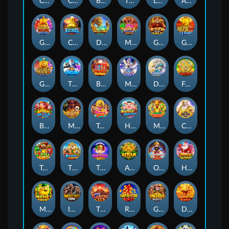
Crown of Hades
Cyber Rabbit
BUFFALO LEGEND
Thunder Lord
LIBERTY HEROINER
AZTLAN GEMS2
GOLDEN TRAIN DELUXE
Choo Choo Riches
Dragon Link Fortune
Mummy’s Treasure Quest 2
Gold Rush
GOLDEN TRAIN 2
Golden Train Ⅲ: Black Ore
THE PENGUINS
Bao Zhu Fortune
Magic Bingo Queen
Dragon's Blaze Link
Fortune Gold Pots
Big Bad Wolf
Mummy’s Treasure Quest
Triple Spin Xtreme
Huffin'and Puffin'Jackpot
MUMMY'S CURSE
Crown of Olympus
Triple Ignite
THE PUPPIES IN EGYPT
The Hallowin Bats
Aztlan Gems
Ore Rush: Cart Collector
Holly Jackpot
Money Piggies
INFECTED ZONE
THE FLAME CITY
RAPID FIRE BLAST
Gold Rush Mania
Dragon Link Collection