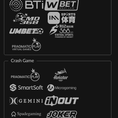
Crash Game