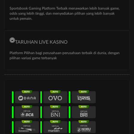
Sportsbook Gaming Platform Terbaik menawarkan lebih banyak game,
odds yang lebih tinggi, dan menyediakan pilihan yang lebih banyak
untuk pemain.
TARUHAN LIVE KASINO
Platform Pilihan bagi perusahaan-perusahaan terbaik di dunia, dengan
pilihan variasi game terbanyak