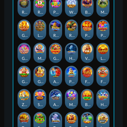
RAGE T-REX
RICH PIGGIES WORLD
PIGGIES WEALTHY ANGELIC
Wild Wolf Xtreme
Buffalo Triple Fury
Mystic Panda
GOLD AROWANA
LEGEND OF SPOOKY LINK
Riches Express
RAGE T-REX 2
Phoenix's Golden Basin
Phoenix Blaze Link
Gold Wheel Jackpot
Make America Great Again
GONG XI FA CAI
HAMMER OF THUNDER
Valiant of Athena
LUCKY BUDDHA
GONG XI FA CAI
Galloping Horse Fortune
Angel vs Devil Ultimate Goal Showdown
PENGUIN QUEST
Fuyu Phoenix
FORTUNE GOD BLESSING
ZEUS POWER
Super Gold Arowana
Astro Rift Bonanza
Mythic Gems: Five Realms
BOWLS OF FORTUNE
Huffin’ And Puffin’ Ultra Wheel