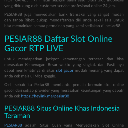
HOT GAMES , kini hadir sebagai salah satu Situs Slot Indonesia
yang didukung oleh customer service profesional online 24 jam.
PESIAR88 juga menyediakan bank Transaksi yang sangat mudah
dan tanpa Ribet, cukup mendaftarkan diri anda sekali saja untuk
bisa memainkan semua permainan yang kami sediakan di pesiar88.
PESIAR88 Daftar Slot Online
Gacor RTP LIVE
untuk mendapatkan jackpot kemenangan terbesar dan bisa
merasakan Kemenagan Besar waktu yang singkat. dan Pasti nya
dapat menikmatinya di situs
slot gacor
mudah menang yang dapat
anda cek melalui Mba goggle.
Oleh sebab itu Pesiar88 membantu pemain bermain slot online
gacor dari setiap provider yang merasakan keuntungan yang dapatr
anda cek
https://heylink.me/pesiar88
PESIAR88 Situs Online Khas Indonesia
Teraman
PESIAR88
adalah Situs Cuan yang Menyediakan Slot Online