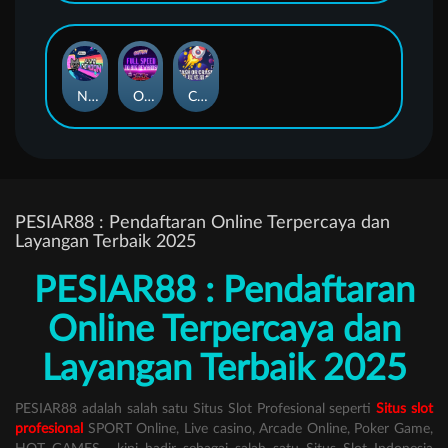
Nyan Cat
Out Run
Cash Or Crash
PESIAR88 : Pendaftaran Online Terpercaya dan
Layangan Terbaik 2025
PESIAR88 : Pendaftaran
Online Terpercaya dan
Layangan Terbaik 2025
PESIAR88 adalah salah satu Situs Slot Profesional seperti
Situs slot
profesional
SPORT Online, Live casino, Arcade Online, Poker Game,