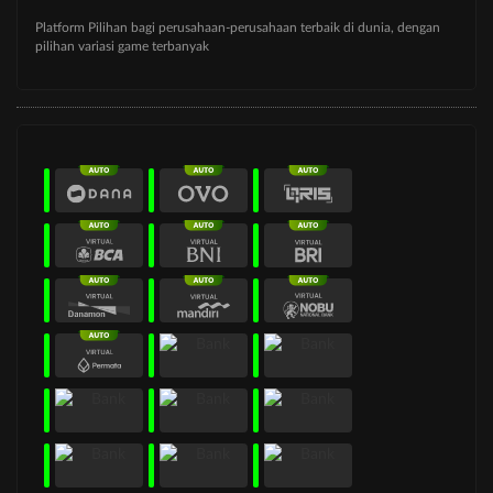
Platform Pilihan bagi perusahaan-perusahaan terbaik di dunia, dengan
pilihan variasi game terbanyak