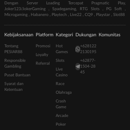
Dengan Server Loading Tercepat Pragmatic Play,
Joker123/JokerGaming , Spadegaming, RTG Slots , PG Soft ,
Microgaming , Habanero , Playtech , Live22 , CQ9 , Playstar , Slot88
Kebijaksanaan
Platform
Kategori
Dukungan
Komunitas
Tentang
Promosi
Hot
+628122
PESIAR88
Games
2130195
Loyalty
Responsible
Slots
+62877-
Referral
Gambling
1504-28
Live
45
Pusat Bantuan
Casino
Syarat dan
Race
Ketentuan
Olahraga
Crash
Game
Arcade
Poker