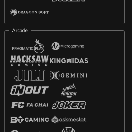
Arcade