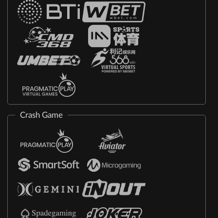
Crash Game