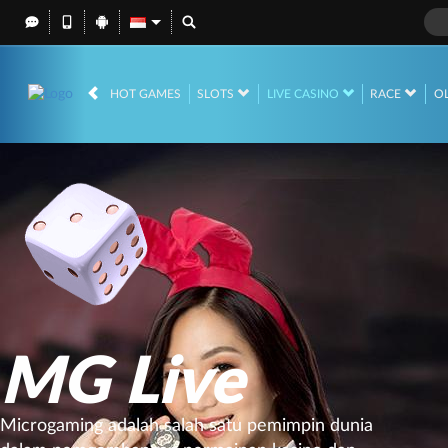
HOT GAMES
SLOTS
LIVE CASINO
RACE
O
MG Live
Microgaming adalah salah satu pemimpin dunia