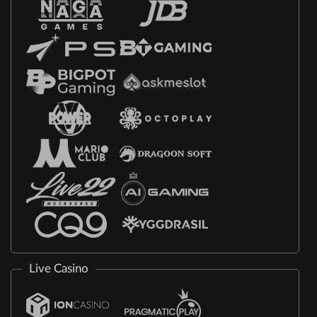
Live Casino