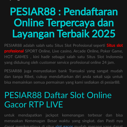
PESIAR88 : Pendaftaran
Online Terpercaya dan
Layangan Terbaik 2025
PESIAR88 adalah salah satu Situs Slot Profesional seperti
Situs slot
profesional
SPORT Online, Live casino, Arcade Online, Poker Game,
HOT GAMES , kini hadir sebagai salah satu Situs Slot Indonesia
yang didukung oleh customer service profesional online 24 jam.
PESIAR88 juga menyediakan bank Transaksi yang sangat mudah
dan tanpa Ribet, cukup mendaftarkan diri anda sekali saja untuk
bisa memainkan semua permainan yang kami sediakan di pesiar88.
PESIAR88 Daftar Slot Online
Gacor RTP LIVE
untuk mendapatkan jackpot kemenangan terbesar dan bisa
merasakan Kemenagan Besar waktu yang singkat. dan Pasti nya
dapat menikmatinya di situs
slot gacor
mudah menang yang dapat