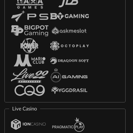
Live Casino