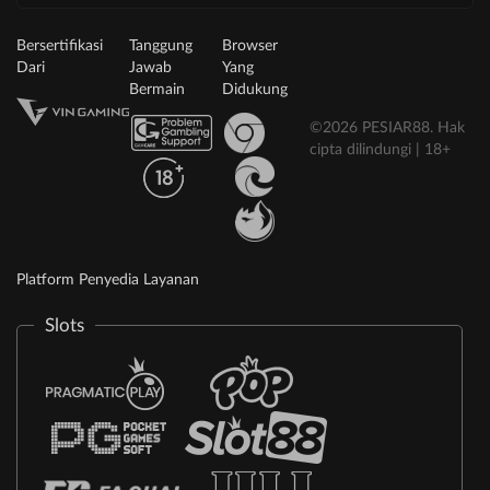
Bersertifikasi
Tanggung
Browser
Dari
Jawab
Yang
Bermain
Didukung
©2026 PESIAR88. Hak
cipta dilindungi | 18+
Platform Penyedia Layanan
Slots