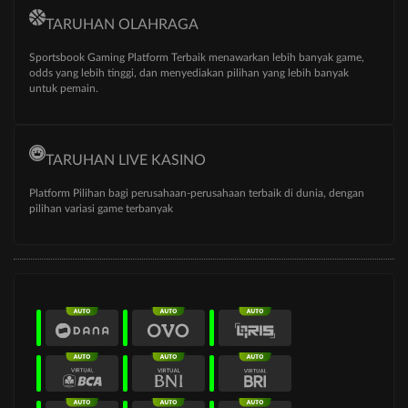
TARUHAN OLAHRAGA
Sportsbook Gaming Platform Terbaik menawarkan lebih banyak game,
odds yang lebih tinggi, dan menyediakan pilihan yang lebih banyak
untuk pemain.
TARUHAN LIVE KASINO
Platform Pilihan bagi perusahaan-perusahaan terbaik di dunia, dengan
pilihan variasi game terbanyak