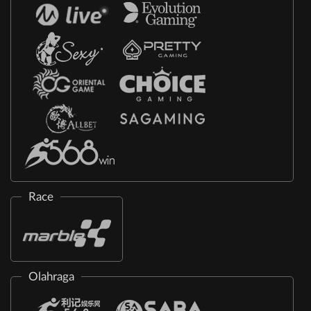
Race
Olahraga