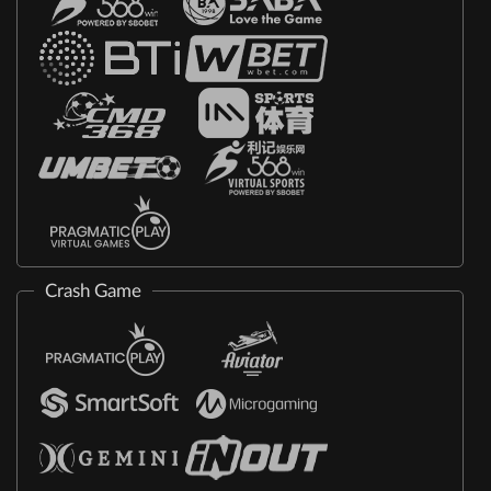
Crash Game