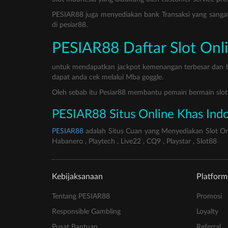
PESIAR88 juga menyediakan bank Transaksi yang sangat
di pesiar88.
PESIAR88 Daftar Slot Onl
untuk mendapatkan jackpot kemenangan terbesar dan b
dapat anda cek melalui Mba goggle.
Oleh sebab itu Pesiar88 membantu pemain bermain slot 
PESIAR88 Situs Online Khas Ind
PESIAR88
adalah Situs Cuan yang Menyediakan Slot Onl
Habanero , Playtech , Live22 , CQ9 , Playstar , Slot88
Kebijaksanaan
Platform
Tentang PESIAR88
Promosi
Responsible Gambling
Loyalty
Pusat Bantuan
Referral