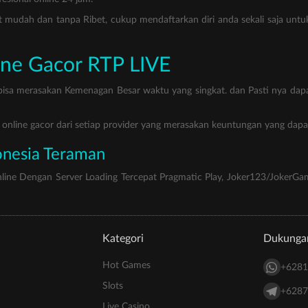
 mudah dan tanpa Ribet, cukup mendaftarkan diri anda sekali saja un
ine Gacor RTP LIVE
isa merasakan Kemenagan Besar waktu yang singkat. dan Pasti nya dapa
online gacor dari setiap provider yang merasakan keuntungan yang dap
onesia Teraman
ine Dengan Server Loading Tercepat Pragmatic Play, Joker123/JokerGami
Kategori
Dukunga
Hot Games
+6281
Slots
+6287
Live Casino