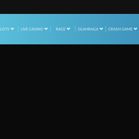
SLOTS
LIVE CASINO
RACE
OLAHRAGA
CRASH GAME