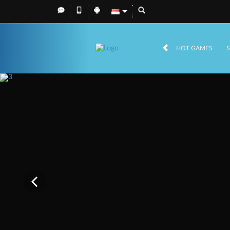
HOT GAMES