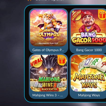
Gates of Olympus POP
Bang Gacor 1000
Mahjong Wins 3 – Black Scatter
Mahjong Ways