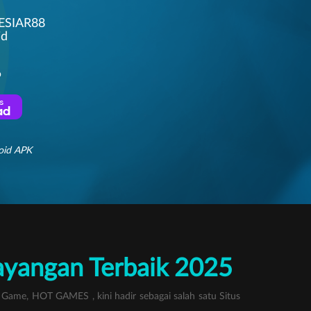
PESIAR88
id
p
oid APK
ayangan Terbaik 2025
 Game, HOT GAMES , kini hadir sebagai salah satu Situs