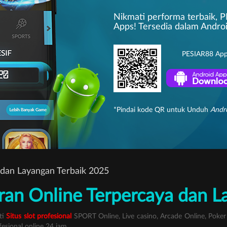
Nikmati performa terbaik, 
Apps! Tersedia dalam Andro
PESIAR88 Ap
*Pindai kode QR untuk Unduh
Andr
 dan Layangan Terbaik 2025
ran Online Terpercaya dan L
ti
Situs slot profesional
SPORT Online, Live casino, Arcade Online, Poker
esional online 24 jam.