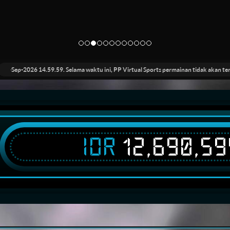
-2026 14.59.59. Selama waktu ini, PP Virtual Sports permainan tidak akan tersedia
IDR
12,690,5