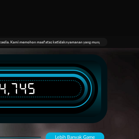
. Kami memohon maaf atas ketidaknyamanan yang mungkin ditimbulkan.
Pemelihara
94,745
Lebih Banyak Game