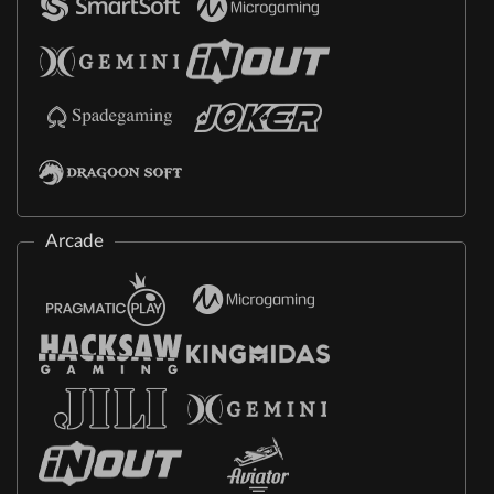
Arcade