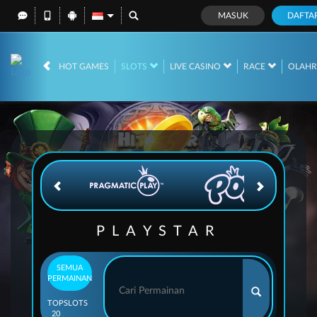
MASUK
DAFTA
IDR
12,694,236,
HOT GAMES
SLOTS
LIVE CASINO
RACE
OLAH
PLAYSTAR
SEMUA
PERMAINAN
TOP
SLOTS
20