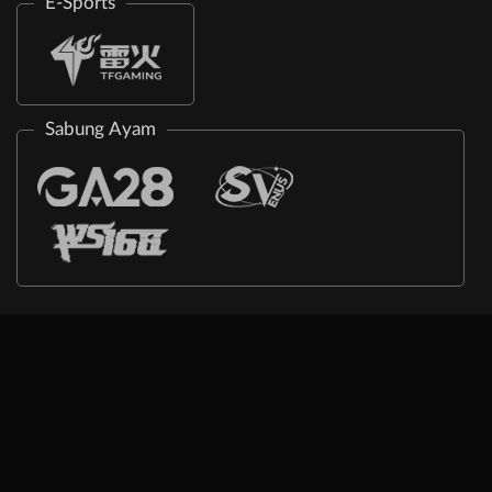
E-Sports
Sabung Ayam