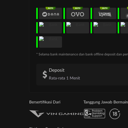
* Selama bank maintenance dan bank offline deposit dan pen
Deposit
Rata-rata 1 Menit
Bersertifikasi Dari
Tanggung Jawab Bermain