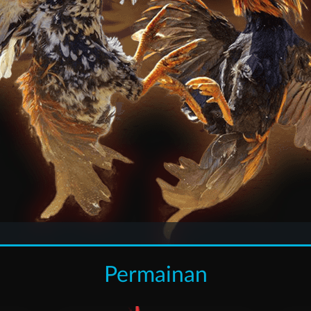
Permainan