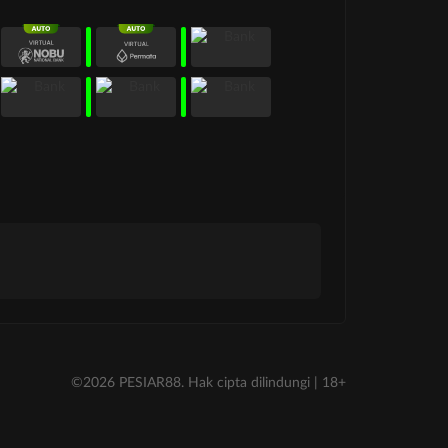
©2026 PESIAR88. Hak cipta dilindungi | 18+