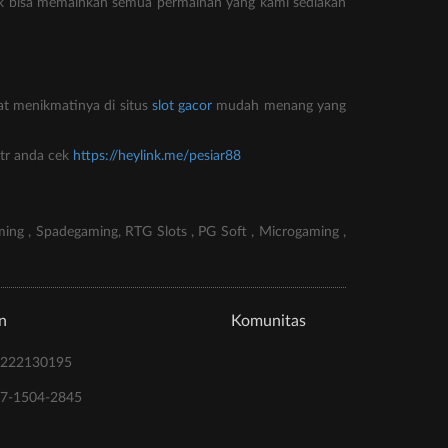
tuk bisa memainkan semua permainan yang kami sediakan
t menikmatinya di situs
slot gacor
mudah menang yang
atr anda cek
https://heylink.me/pesiar88
ng , Spadegaming, RTG Slots , PG Soft , Microgaming ,
n
Komunitas
222130195
7-1504-2845